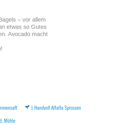
Bagels – vor allem
man etwas so Gutes
ten. Avocado macht
!
tronensaft
1 Handvoll Alfalfa Sprossen
 d. Mühle