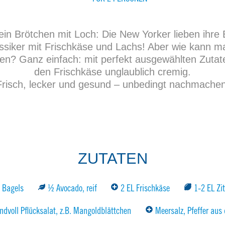
 ein Brötchen mit Loch: Die New Yorker lieben ihre 
ssiker mit Frischkäse und Lachs! Aber wie kann 
n? Ganz einfach: mit perfekt ausgewählten Zuta
den Frischkäse unglaublich cremig.
Frisch, lecker und gesund – unbedingt nachmachen
ZUTATEN
 Bagels
½ Avocado, reif
2 EL Frischkäse
1-2 EL Zi
ndvoll Pflücksalat, z.B. Mangoldblättchen
Meersalz, Pfeffer aus