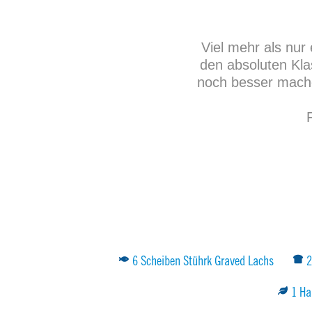
Viel mehr als nur
den absoluten Kla
noch besser mache
6 Scheiben Stührk Graved Lachs
2
1 Ha