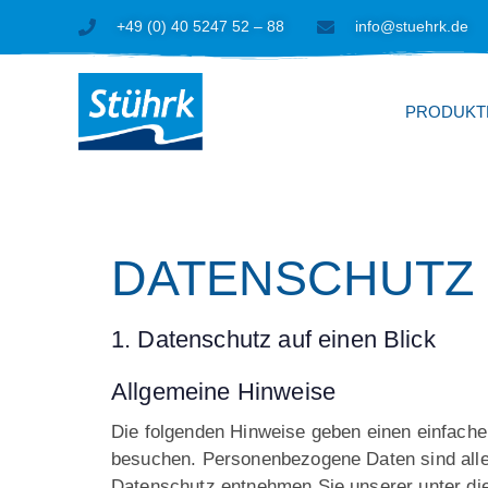
Zum
+49 (0) 40 5247 52 – 88
info@stuehrk.de
Inhalt
springen
PRODUKT
DATENSCHUTZ
1. Datenschutz auf einen Blick
Allgemeine Hinweise
Die folgenden Hinweise geben einen einfache
besuchen. Personenbezogene Daten sind alle 
Datenschutz entnehmen Sie unserer unter di