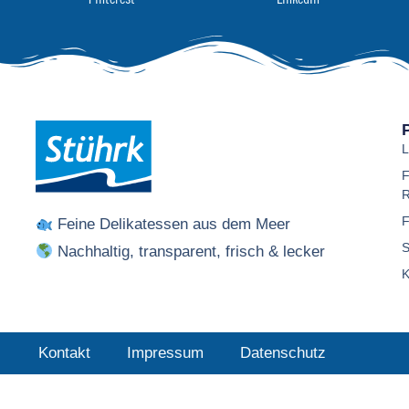
Pinterest
LinkedIn
L
F
R
F
Feine Delikatessen aus dem Meer
S
Nachhaltig, transparent, frisch & lecker
K
Kontakt
Impressum
Datenschutz