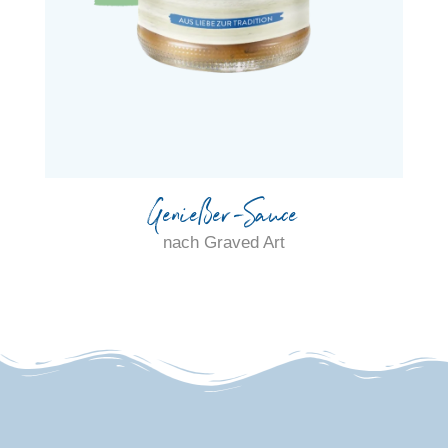
Genießer-Sauce
nach Graved Art