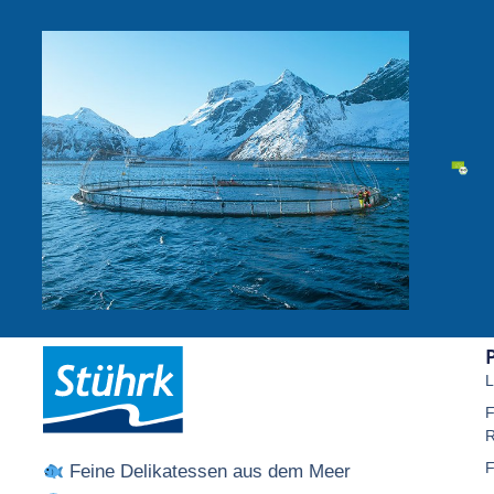
P
L
F
R
F
Feine Delikatessen aus dem Meer