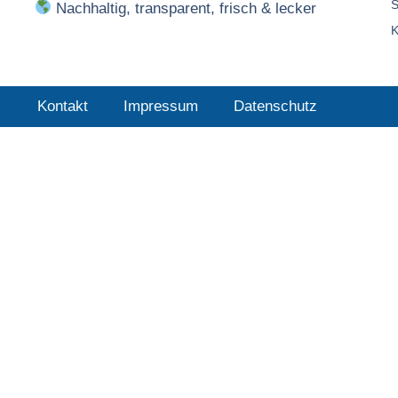
S
Nachhaltig, transparent, frisch & lecker
K
Kontakt
Impressum
Datenschutz