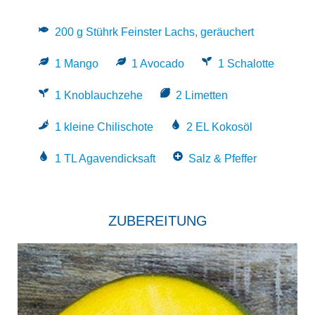
200 g Stührk Feinster Lachs, geräuchert
1 Mango
1 Avocado
1 Schalotte
1 Knoblauchzehe
2 Limetten
1 kleine Chilischote
2 EL Kokosöl
1 TL Agavendicksaft
Salz & Pfeffer
ZUBEREITUNG