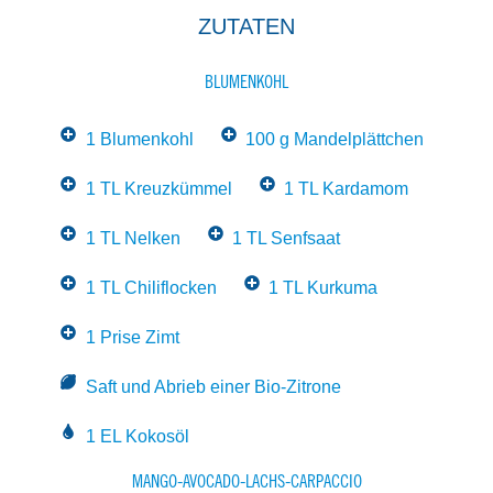
ZUTATEN
BLUMENKOHL
1 Blumenkohl
100 g Mandelplättchen
1 TL Kreuzkümmel
1 TL Kardamom
1 TL Nelken
1 TL Senfsaat
1 TL Chiliflocken
1 TL Kurkuma
1 Prise Zimt
Saft und Abrieb einer Bio-Zitrone
1 EL Kokosöl
MANGO-AVOCADO-LACHS-CARPACCIO