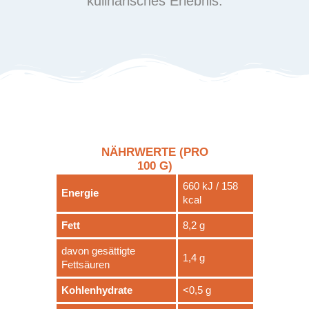
kulinarisches Erlebnis.
NÄHRWERTE (PRO
100 G)
660 kJ / 158
Energie
kcal
Fett
8,2 g
davon gesättigte
1,4 g
Fettsäuren
Kohlenhydrate
<0,5 g