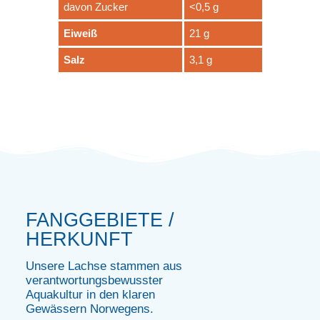
davon Zucker
<0,5 g
Eiweiß
21 g
Salz
3,1 g
FANGGEBIETE /
HERKUNFT
Unsere Lachse stammen aus
verantwortungsbewusster
Aquakultur in den klaren
Gewässern Norwegens.