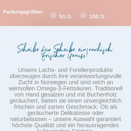
Packungsgrößen:
50 G
100 G
Scheibe für Scheibe ein nordisch
frischer Genuss!
Unsere Lachs- und Forellenprodukte
überzeugen durch ihre verantwortungsvolle
Zucht in Norwegen und sind reich an
wertvollen Omega-3-Fettsäuren. Traditionell
von Hand gesalzen und mit Buchenholz
geräuchert, bieten sie einen unvergleichlich
frischen und zarten Geschmack. Ob als
geräucherte Delikatesse oder
naturbelassen – unsere Auswahl garantiert
höchste Qualität und ein herausragendes