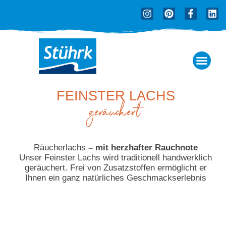
Zum
I
P
F
L
Inhalt
n
i
a
i
springen
s
n
c
n
t
t
e
k
a
e
b
e
g
r
o
d
r
e
o
i
a
s
k
n
m
t
-
FEINSTER LACHS
f
geräuchert
Räucherlachs
– mit herzhafter Rauchnote
Unser Feinster Lachs wird traditionell handwerklich
geräuchert. Frei von Zusatzstoffen ermöglicht er
Ihnen ein ganz natürliches Geschmackserlebnis