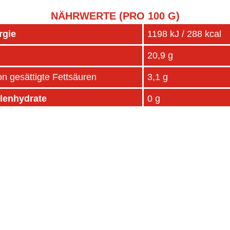
NÄHRWERTE (PRO 100 G)
rgie
1198 kJ / 288 kcal
20,9 g
n gesättigte Fettsäuren
3,1 g
lenhydrate
0 g
on Zucker
0 g
eiß
25 g
z
1,25 g