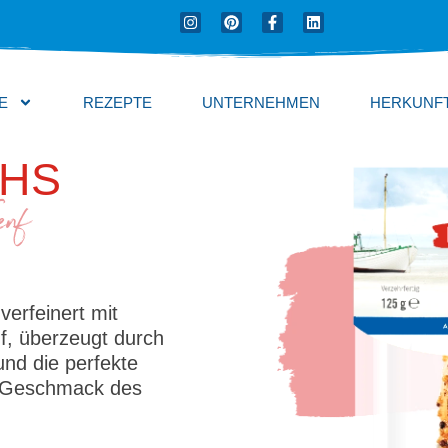
I
P
F
L
n
i
a
i
s
n
c
n
t
t
e
k
a
e
b
e
g
r
o
d
E
REZEPTE
UNTERNEHMEN
HERKUNF
r
e
o
i
a
s
k
n
m
t
-
f
HS
enf
verfeinert mit
f, überzeugt durch
und die perfekte
n Geschmack des