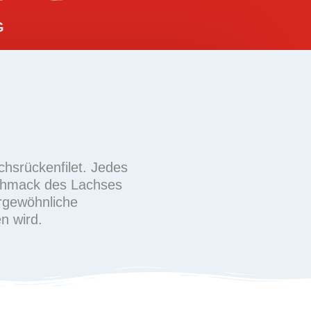
G
hsrückenfilet. Jedes
schmack des Lachses
ergewöhnliche
n wird.