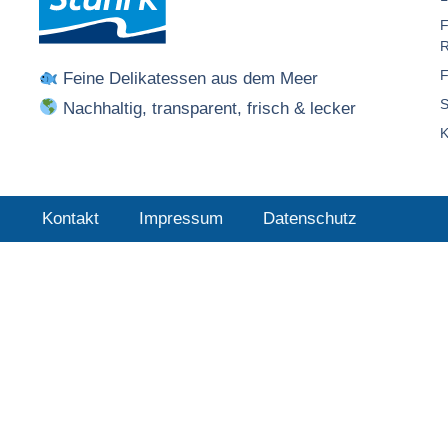
F
R
F
Feine Delikatessen aus dem Meer
S
Nachhaltig, transparent, frisch & lecker
K
Kontakt
Impressum
Datenschutz