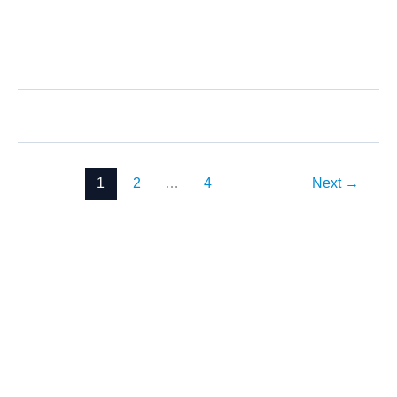
1
2
…
4
Next
→